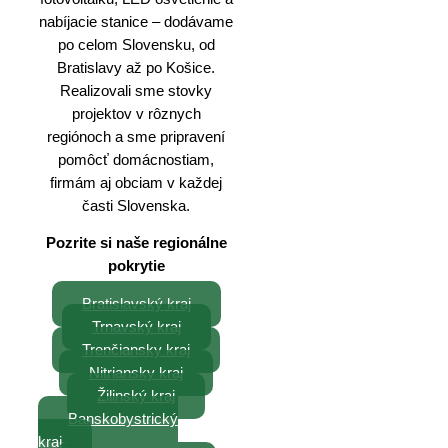
nabíjacie stanice – dodávame
po celom Slovensku, od
Bratislavy až po Košice.
Realizovali sme stovky
projektov v rôznych
regiónoch a sme pripravení
pomôcť domácnostiam,
firmám aj obciam v každej
časti Slovenska.
Pozrite si naše regionálne
pokrytie
Bratislavský kraj
Trnavský kraj
Trenčiansky kraj
Nitriansky kraj
Žilinský kraj
Banskobystrický
kraj