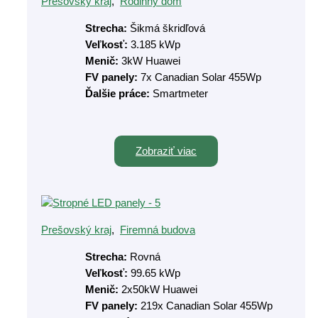
Prešovský kraj
,
Rodinný dom
Strecha:
Šikmá škridľová
Veľkosť:
3.185 kWp
Menič:
3kW Huawei
FV panely:
7x Canadian Solar 455Wp
Ďalšie práce:
Smartmeter
Zobraziť viac
Prešovský kraj
,
Firemná budova
Strecha:
Rovná
Veľkosť:
99.65 kWp
Menič:
2x50kW Huawei
FV panely:
219x Canadian Solar 455Wp