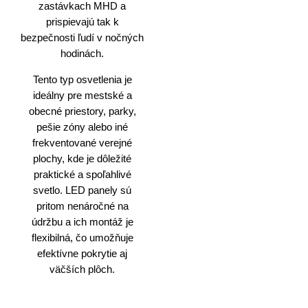
zastávkach MHD a
prispievajú tak k
bezpečnosti ľudí v nočných
hodinách.
Tento typ osvetlenia je
ideálny pre mestské a
obecné priestory, parky,
pešie zóny alebo iné
frekventované verejné
plochy, kde je dôležité
praktické a spoľahlivé
svetlo. LED panely sú
pritom nenáročné na
údržbu a ich montáž je
flexibilná, čo umožňuje
efektívne pokrytie aj
väčších plôch.