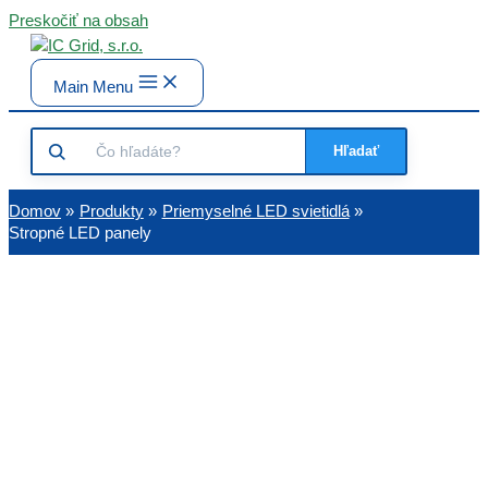
Preskočiť na obsah
Main Menu
Hľadať
Domov
Produkty
Priemyselné LED svietidlá
Stropné LED panely
Stropné LED panely od IC Gr
– moderné riešenie pre kaž
interiér