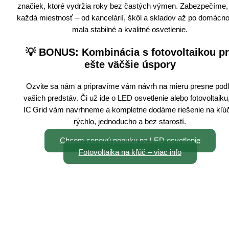
značiek, ktoré vydržia roky bez častých výmen. Zabezpečíme,
každá miestnosť – od kancelárií, škôl a skladov až po domácno
mala stabilné a kvalitné osvetlenie.
💡
BONUS: Kombinácia s fotovoltaikou p
ešte väčšie úspory
Ozvite sa nám a pripravíme vám návrh na mieru presne pod
vašich predstáv. Či už ide o LED osvetlenie alebo fotovoltaiku
IC Grid vám navrhneme a kompletne dodáme riešenie na kľú
rýchlo, jednoducho a bez starostí.
Chcem cenovú ponuku na LED osvetlenie
Fotovoltaika na kľúč – viac info