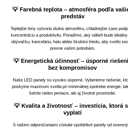
💡
Farebná teplota – atmosféra podľa vaši
predstáv
Teplejšie tóny vytvoria útulnú atmosféru, chladnejšie zase podp
koncentráciu a produktivitu. Poradíme, aký odtieň bude ideálny
obývačku, kanceláriu, halu alebo školskú triedu, aby svetlo se
presne vašim potrebám.
💡
Energetická účinnosť – úsporné riešen
bez kompromisov
Naše LED panely sú vysoko úsporné. Vyberieme riešenie, kt
poskytne maximum svetla pri minimálnej spotrebe energie, ta
šetríte nielen peniaze, ale aj životné prostredie.
💡
Kvalita a životnosť – investícia, ktorá 
vyplatí
S našimi odporúčaniami získate spoľahlivé panely od overen