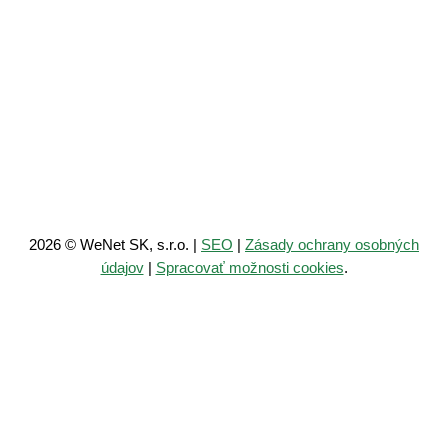
IČO: 52240894
DIČ: 2120952394
IČ DPH: SK2120952394
IBAN: SK1209000000005152767342
Všeobecné obchodné a záručné podmienky
2026 © WeNet SK, s.r.o. |
SEO
|
Zásady ochrany osobných
údajov
|
Spracovať možnosti cookies
.