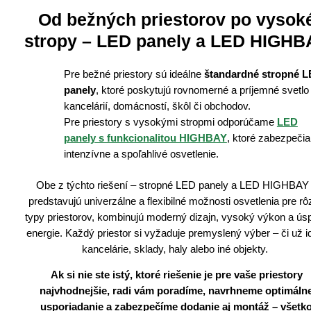
Od bežných priestorov po vysok
stropy – LED panely a LED HIGHB
Pre bežné priestory sú ideálne
štandardné stropné 
panely
, ktoré poskytujú rovnomerné a príjemné svetlo
kancelárií, domácností, škôl či obchodov.
Pre priestory s vysokými stropmi odporúčame
LED
panely s funkcionalitou HIGHBAY
, ktoré zabezpečia
intenzívne a spoľahlivé osvetlenie.
Obe z týchto riešení – stropné LED panely a LED HIGHBAY
predstavujú univerzálne a flexibilné možnosti osvetlenia pre r
typy priestorov, kombinujú moderný dizajn, vysoký výkon a ús
energie. Každý priestor si vyžaduje premyslený výber – či už i
kancelárie, sklady, haly alebo iné objekty.
Ak si nie ste istý, ktoré riešenie je pre vaše priestory
najvhodnejšie, radi vám poradíme, navrhneme optimáln
usporiadanie a zabezpečíme dodanie aj montáž – všetk