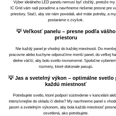
Výber ideálneho LED panelu nemusí byť zložitý, pretože my
IC Grid vám radi poradíme a navrhneme riešenie presne pre v
priestory. Stačí, aby ste nám povedali, aké máte potreby, a my
postaráme o zvyšok.
💡
Veľkosť panelu – presne podľa vášho
priestoru
Nie každý panel je vhodný do každej miestnosti. Do menše
pracovne alebo kuchyne odporučíme menší panel, do veľkej hal
dielne väčší, aby bolo svetlo rovnomerné. Spoločne vyberie
rozmery, ktoré dokonale pasujú.
💡
Jas a svetelný výkon – optimálne svetlo 
každú miestnosť
Potrebujete svetlo, ktoré podporí sústredenie v kancelárii ale
intenzívnejšie do skladu či dielne? My navrhneme panel s vho
jasom a svetelným výkonom, aby bola každá miestnosť presne
osvetlená, ako potrebujete.