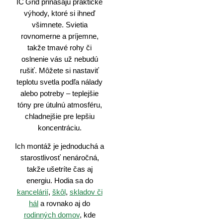
IC Grid prinášajú praktické
výhody, ktoré si ihneď
všimnete. Svietia
rovnomerne a príjemne,
takže tmavé rohy či
oslnenie vás už nebudú
rušiť. Môžete si nastaviť
teplotu svetla podľa nálady
alebo potreby – teplejšie
tóny pre útulnú atmosféru,
chladnejšie pre lepšiu
koncentráciu.
Ich montáž je jednoduchá a
starostlivosť nenáročná,
takže ušetríte čas aj
energiu. Hodia sa do
kancelárií
,
škôl
,
skladov či
hál
a rovnako aj do
rodinných domov
, kde