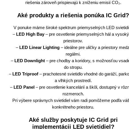
riešenia zároveň prispievajú k zníženiu emisií CO₂.
Aké produkty a riešenia ponúka IC Grid?
V ponuke máme široké spektrum priemyselných LED svietidie
–
LED High Bay
– pre osvetlenie priemyselných hál a vysok
priestorov.
–
LED Linear Lighting
– ideálne pre uličky a priestory medz
regálmi.
–
LED Downlight
– pre chodby a koridory, s možnosťou vsad
do stropu.
–
LED Triproof
– prachotesné svietidlo vhodné do garáží, park
a vlhkých prostredí.
–
LED Panel
– pre osvetlenie kancelárií a škôl, dostupný v rôz
rozmeroch.
Pri výbere správnych svietidiel vám radi pomôžeme podľa vá
konkrétneho priestoru.
Aké služby poskytuje IC Grid pri
implementácii LED svietidiel?