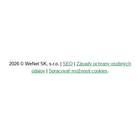
DIČ: 2120952394
IČ DPH: SK2120952394
IBAN: SK1209000000005152767342
Všeobecné obchodné a záručné podmienky
2026 © WeNet SK, s.r.o. |
SEO
|
Zásady ochrany osobných
údajov
|
Spracovať možnosti cookies
.