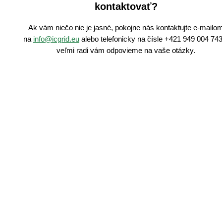
kontaktovať?
Ak vám niečo nie je jasné, pokojne nás kontaktujte e-mailo
na
info@icgrid.eu
alebo telefonicky na čísle +421 949 004 743
veľmi radi vám odpovieme na vaše otázky.
Cenová ponuka na
mieru
Chcete získať viac informácií,
poradiť sa o energetických