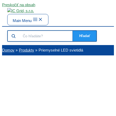
Preskočiť na obsah
Main Menu
Hľadať
Domov
Produkty
Priemyselné LED svietidlá
Priemyselné LED osvetlenie 
IC Grid – úsporné a spoľahli
Efektívne LED svietidlá do