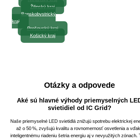
Žilinský kraj
Banskobystrický
kraj
Prešovský kraj
Košický kraj
Otázky a odpovede
Aké sú hlavné výhody priemyselných LE
svietidiel od IC Grid?
Naše priemyselné LED svietidlá znižujú spotrebu elektrickej en
až o 50 %, zvyšujú kvalitu a rovnomernosť osvetlenia a vďa
inteligentnému riadeniu šetria energiu aj v nevyužitých zónach. 