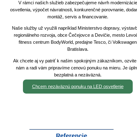
V rámci našich služieb zabezpečujeme návrh modernizáci
osvetlenia, výpočet návratnosti, konkurenčné porovnanie, doda
montáž, servis a financovanie.
Naše služby už využili napríklad Ministerstvo dopravy, výstav
regionálneho rozvoja, obce Čečejovce a Devičie, mesto Levo
fitness centrum BodyWorld, predajne Tesco, či Volkswagen
Bratislava.
Ak chcete aj vy patriť k našim spokojným zákazníkom, ozvite
nám a radi vám pripravíme cenovú ponuku na mieru. Je úpl
bezplatná a nezáväzná.
Chcem nezáväznú ponuku na LED osvetlenie
Referencie